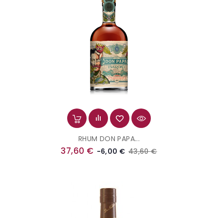
RHUM DON PAPA...
Prix
Prix
37,60 €
43,60 €
-6,00 €
de
base