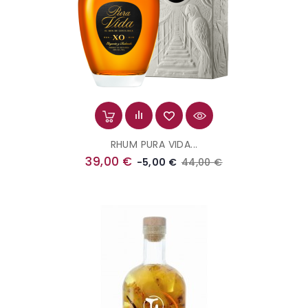
RHUM PURA VIDA...
Prix
Prix
39,00 €
44,00 €
-5,00 €
de
base