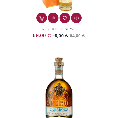
RIISE X.O. RESERVE
Prix
Prix
59,00 €
64,00 €
-5,00 €
de
base