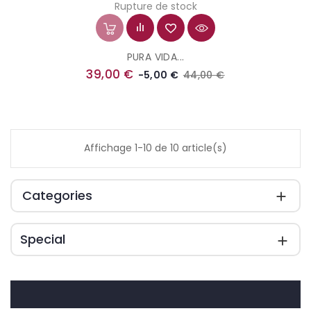
Rupture de stock
PURA VIDA...
Prix
Prix
39,00 €
44,00 €
-5,00 €
de
base
Affichage 1-10 de 10 article(s)
Categories

Special
