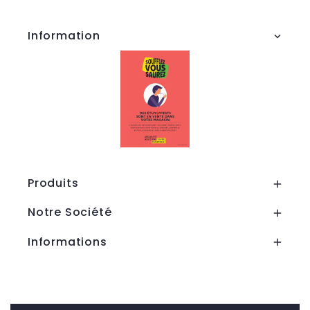
Information

Produits

Notre Société

Informations

Tous les prix sont TTC