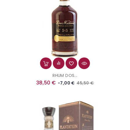
RHUM DOS...
Prix
Prix
38,50 €
45,50 €
-7,00 €
de
base