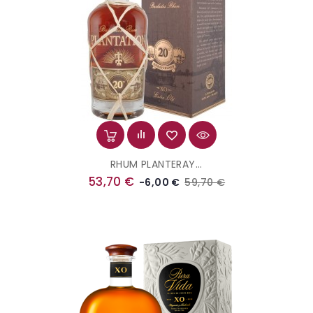
RHUM PLANTERAY...
Prix
Prix
53,70 €
59,70 €
-6,00 €
de
base