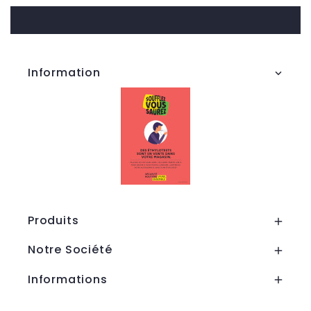
Information

Produits

Notre Société

Informations

Tous les prix sont TTC