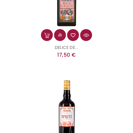
DELICE DE...
Prix
17,50 €